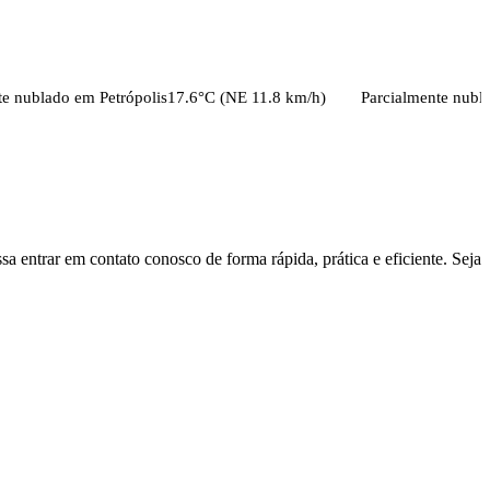
blado
em
Petrópolis
17.6
°C (
NE
11.8
km/h)
Parcialmente nublado
e
a entrar em contato conosco de forma rápida, prática e eficiente. Seja