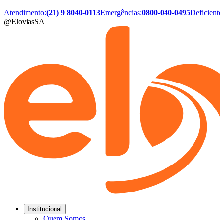
Atendimento
:
(21) 9 8040-0113
Emergências
:
0800-040-0495
Deficient
@EloviasSA
Institucional
Quem Somos