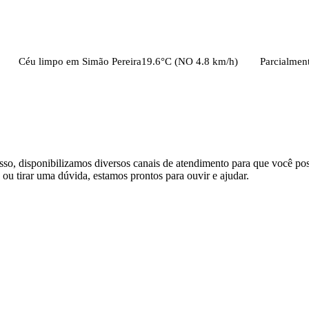
Céu limpo
em
Simão Pereira
19.6
°C (
NO
4.8
km/h)
Parcialmente nu
sso, disponibilizamos diversos canais de atendimento para que você poss
 ou tirar uma dúvida, estamos prontos para ouvir e ajudar.