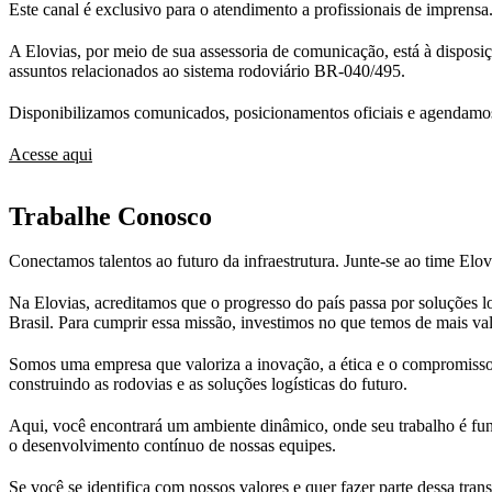
Este canal é exclusivo para o atendimento a profissionais de imprensa.
A Elovias, por meio de sua assessoria de comunicação, está à disposi
assuntos relacionados ao sistema rodoviário BR-040/495.
Disponibilizamos comunicados, posicionamentos oficiais e agendamos
Acesse aqui
Trabalhe Conosco
Conectamos talentos ao futuro da infraestrutura. Junte-se ao time Elov
Na Elovias, acreditamos que o progresso do país passa por soluções l
Brasil. Para cumprir essa missão, investimos no que temos de mais val
Somos uma empresa que valoriza a inovação, a ética e o compromisso
construindo as rodovias e as soluções logísticas do futuro.
Aqui, você encontrará um ambiente dinâmico, onde seu trabalho é fund
o desenvolvimento contínuo de nossas equipes.
Se você se identifica com nossos valores e quer fazer parte dessa tran