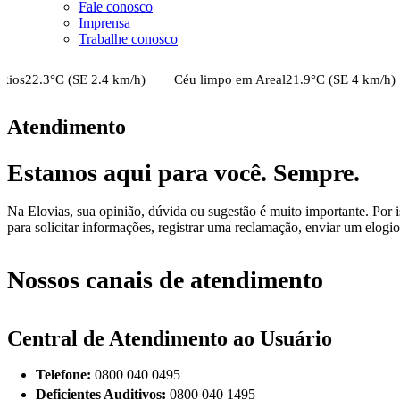
Fale conosco
Imprensa
Trabalhe conosco
22.3
°C (
SE
2.4
km/h)
Céu limpo
em
Areal
21.9
°C (
SE
4
km/h)
Atendimento
Estamos aqui para você. Sempre.
Na Elovias, sua opinião, dúvida ou sugestão é muito importante. Por i
para solicitar informações, registrar uma reclamação, enviar um elogio
Nossos canais de atendimento
Central de Atendimento ao Usuário
Telefone:
0800 040 0495
Deficientes Auditivos:
0800 040 1495